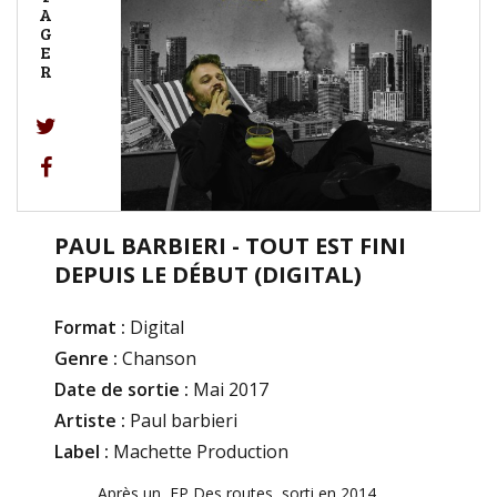
A
G
E
R
PAUL BARBIERI - TOUT EST FINI
DEPUIS LE DÉBUT (DIGITAL)
Format :
Digital
Genre :
Chanson
Date de sortie :
Mai 2017
Artiste :
Paul barbieri
Label :
Machette Production
Après un EP Des routes, sorti en 2014,