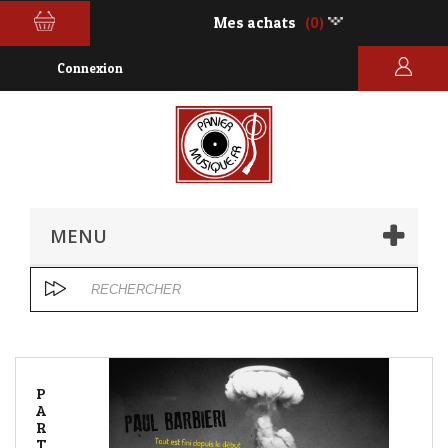
Mes achats
(0)
Connexion
MENU
P
A
R
T