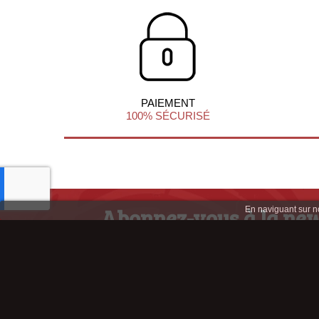
PAIEMENT
100% SÉCURISÉ
Abonnez-vous à la new
En naviguant sur not
afin de profiter d'infos et d'offres ex