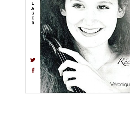
T
A
G
E
R