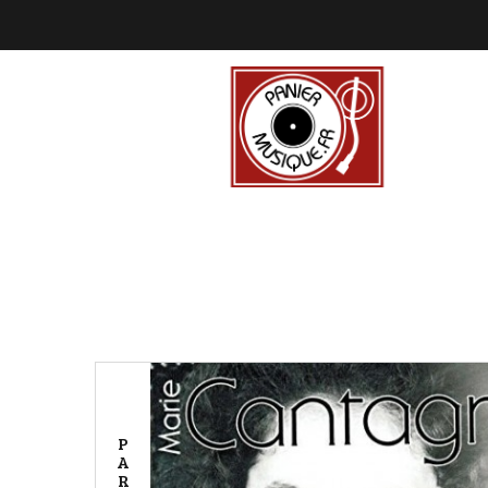
P
A
R