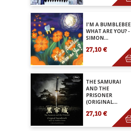
I'M A BUMBLEBEE
WHAT ARE YOU? -
SIMON...
27,10 €
THE SAMURAI
AND THE
PRISONER
(ORIGINAL...
27,10 €