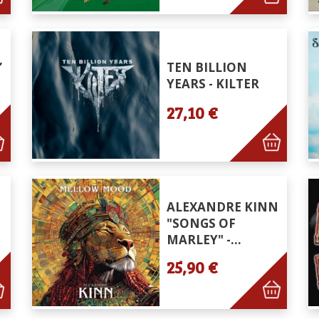
,
TEN BILLION
YEARS - KILTER
27,10 €
ALEXANDRE KINN
"SONGS OF
MARLEY" -...
25,90 €