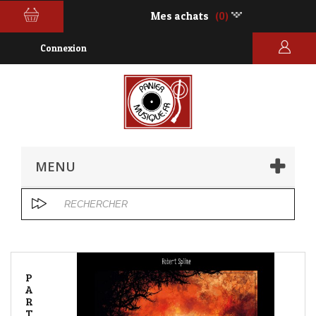
Mes achats
(0)
Connexion
MENU
P
A
R
T