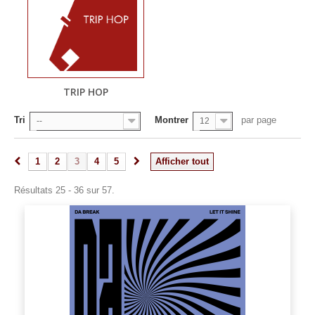
TRIP HOP
Tri
Montrer
par page
--
12
1
2
3
4
5
Afficher tout
Résultats 25 - 36 sur 57.