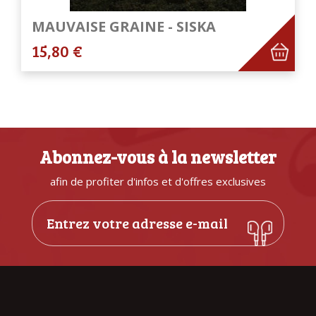
MAUVAISE GRAINE - SISKA
15,80 €
Abonnez-vous à la newsletter
afin de profiter d'infos et d'offres exclusives