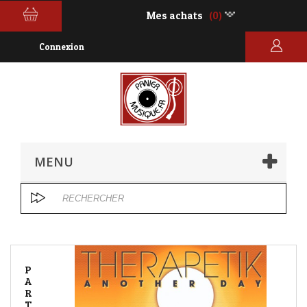
Mes achats
(0)
Connexion
MENU
P
A
R
T