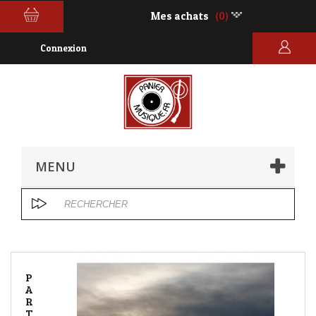
Mes achats
(0)
Connexion
MENU
P
A
R
T