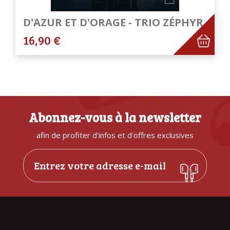
D'AZUR ET D'ORAGE - TRIO ZÉPHYR
16,90 €
Abonnez-vous à la newsletter
afin de profiter d'infos et d'offres exclusives