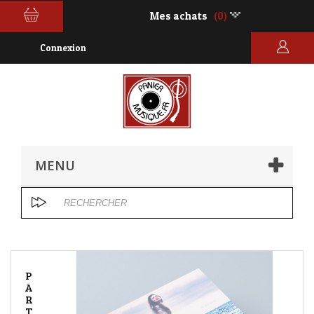
Mes achats
(0)
Connexion
MENU
P
A
R
T