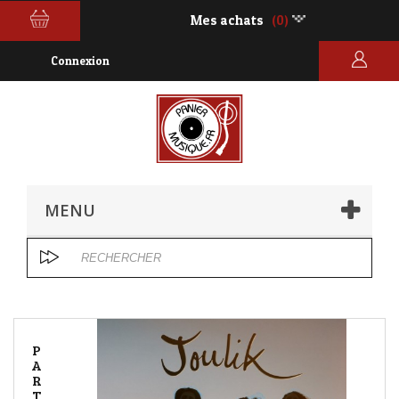
Mes achats
(0)
Connexion
MENU
P
A
R
T