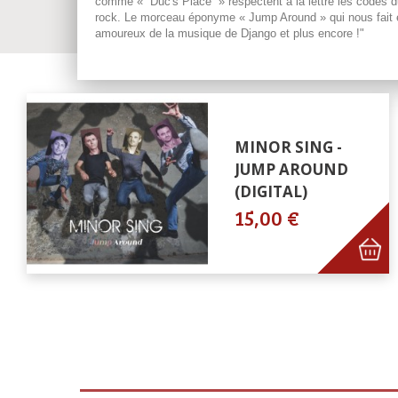
comme « Duc's Place » respectent à la lettre les codes du
rock. Le morceau éponyme « Jump Around » qui nous fait en
amoureux de la musique de Django et plus encore !"
MINOR SING -
JUMP AROUND
(DIGITAL)
15,00 €