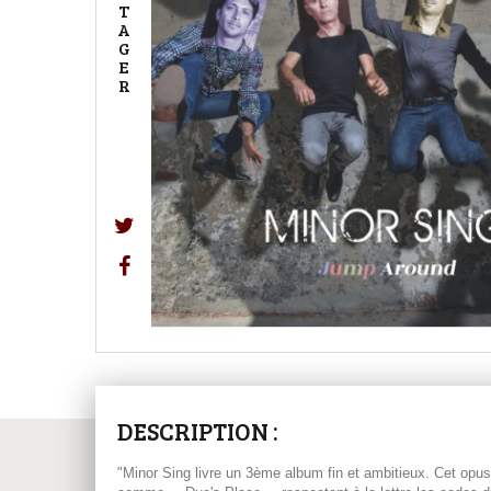
T
A
G
E
R
DESCRIPTION :
"Minor Sing livre un 3ème album fin et ambitieux. Cet opu