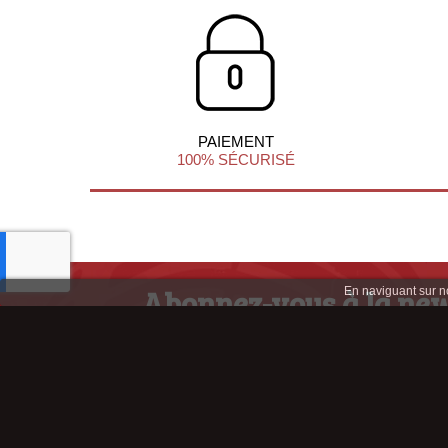
PAIEMENT
100% SÉCURISÉ
Abonnez-vous à la new
En naviguant sur not
afin de profiter d'infos et d'offres ex