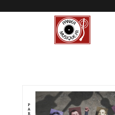
P
A
R