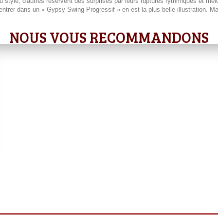
 style, d'autres réservent des surprises par leurs ruptures rythmiques et mé
trer dans un « Gypsy Swing Progressif » en est la plus belle illustration. M
NOUS VOUS RECOMMANDONS