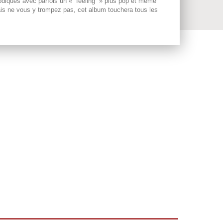
lodiques avec parfois un « feeling » plus pop et même
ais ne vous y trompez pas, cet album touchera tous les