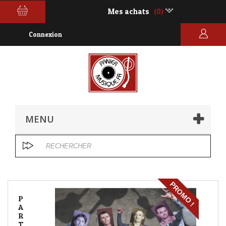
Mes achats
(0)
Connexion
MENU
PROMO !
P
A
R
T