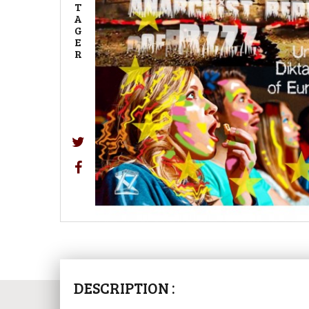
T
A
G
E
R
DESCRIPTION :