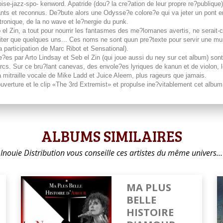
 noise-jazz-spo- kenword. Apatride (dou? la cre?ation de leur propre re?publi
eants et reconnus. De?bute alors une Odysse?e colore?e qui va jeter un pont e
tronique, de la no wave et le?nergie du punk.
el Zin, a tout pour nourrir les fantasmes des me?lomanes avertis, ne serait-
ter que quelques uns... Ces noms ne sont quun pre?texte pour servir une mu
 participation de Marc Ribot et Sensational).
se?es par Arto Lindsay et Seb el Zin (qui joue aussi du ney sur cet album) so
rcs. Sur ce bru?lant canevas, des envole?es lyriques de kanun et de violon,
 mitraille vocale de Mike Ladd et Juice Aleem, plus rageurs que jamais.
verture et le clip «The 3rd Extremist» et propulse ine?vitablement cet album 
ALBUMS SIMILAIRES
Inouie Distribution vous conseille ces artistes du même univers…
MA PLUS
BELLE
HISTOIRE