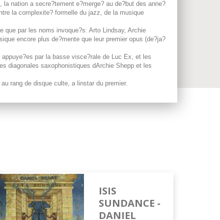
que), la nation a secre?tement e?merge? au de?but des anne?
ntre la complexite? formelle du jazz, de la musique
ce que par les noms invoque?s: Arto Lindsay, Archie
sique encore plus de?mente que leur premier opus (de?ja?
nt appuye?es par la basse visce?rale de Luc Ex, et les
 les diagonales saxophonistiques dArchie Shepp et les
au rang de disque culte, a linstar du premier.
ISIS
SUNDANCE -
DANIEL