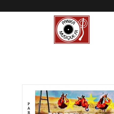
P
A
R