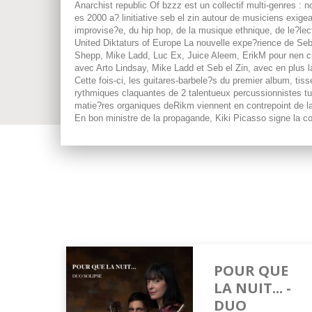
Anarchist republic Of bzzz est un collectif multi-genres :
es 2000 a? linitiative seb el zin autour de musiciens exig
improvise?e, du hip hop, de la musique ethnique, de le?lec
United Diktaturs of Europe La nouvelle expe?rience de Seb 
Shepp, Mike Ladd, Luc Ex, Juice Aleem, ErikM pour nen ci
avec Arto Lindsay, Mike Ladd et Seb el Zin, avec en plus la
Cette fois-ci, les guitares-barbele?s du premier album, tis
rythmiques claquantes de 2 talentueux percussionnistes tu
matie?res organiques deRikm viennent en contrepoint de la
En bon ministre de la propagande, Kiki Picasso signe la cou
POUR QUE
LA NUIT... -
DUO