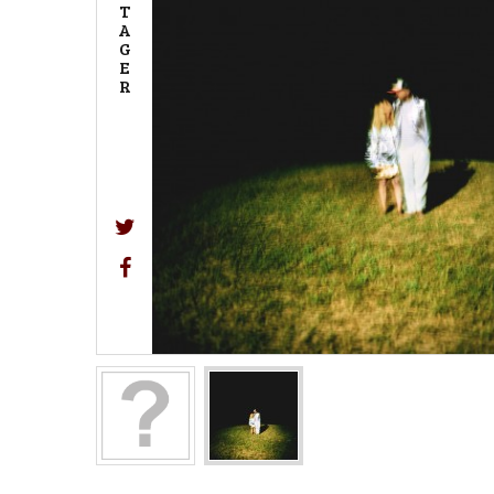
T
A
G
E
R