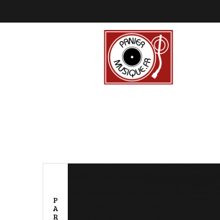
P
A
R