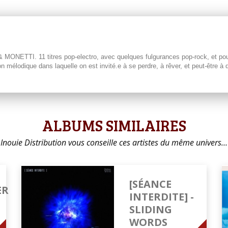
ETTI. 11 titres pop-electro, avec quelques fulgurances pop-rock, et pour un
mélodique dans laquelle on est invité.e à se perdre, à rêver, et peut-être à 
ALBUMS SIMILAIRES
Inouie Distribution vous conseille ces artistes du même univers…
[SÉANCE
ER
INTERDITE] -
SLIDING
WORDS