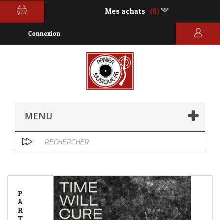
Mes achats
(0)
Connexion
MENU
P
A
R
T