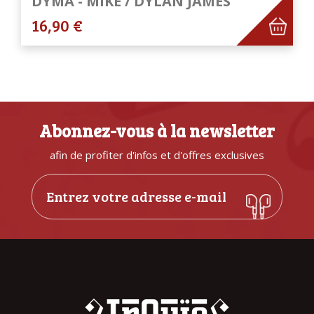
DYMA - MIKE / DYLAN JAMES
16,90 €
Abonnez-vous à la newsletter
afin de profiter d'infos et d'offres exclusives