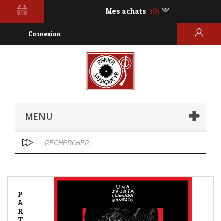
Mes achats
(0)
Connexion
MENU
P
A
R
T