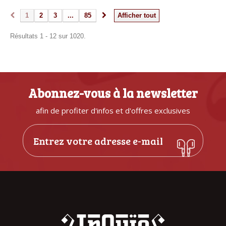
1
2
3
...
85
Afficher tout
Résultats 1 - 12 sur 1020.
Abonnez-vous à la newsletter
afin de profiter d'infos et d'offres exclusives