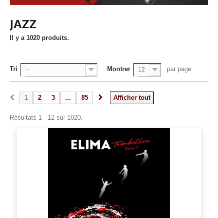
JAZZ
Il y a 1020 produits.
Tri
Montrer
par page
--
12
1
2
3
...
85
Afficher tout
Résultats 1 - 12 sur 1020.