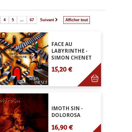
4
5
...
67
Suivant
Afficher tout
FACE AU
LABYRINTHE -
SIMON CHENET
15,20 €
IMOTH SIN -
DOLOROSA
16,90 €