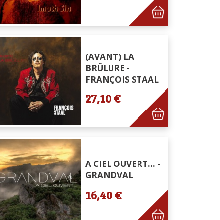
(AVANT) LA
BRÛLURE -
FRANÇOIS STAAL
27,10 €
A CIEL OUVERT... -
GRANDVAL
16,40 €