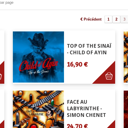
par page
Précédent
1
2
3
TOP OF THE SINAÏ
- CHILD OF AYIN
16,90 €
FACE AU
LABYRINTHE -
SIMON CHENET
24,70 €