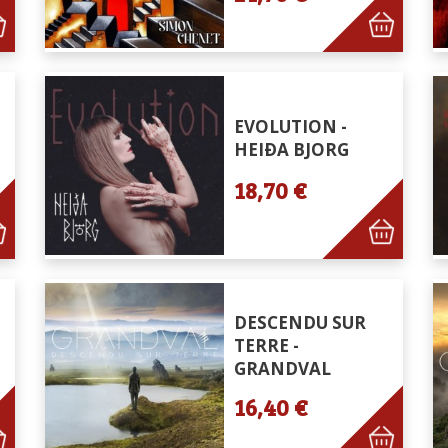
EVOLUTION -
HEIÐA BJORG
18,70 €
DESCENDU SUR
TERRE -
GRANDVAL
16,40 €