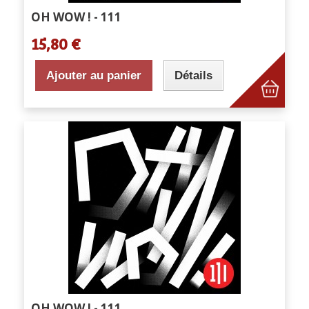
OH WOW ! - 111
15,80 €
Ajouter au panier
Détails
OH WOW ! - 111