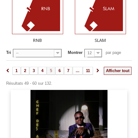
RNB
SLAM
Tri
Montrer
par page
--
12
1
2
3
4
5
6
7
...
11
Afficher tout
Résultats 49 - 60 sur 132.