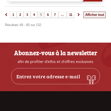
1
2
3
4
5
6
7
...
11
Afficher tout
Résultats 49 - 60 sur 132.
Abonnez-vous à la newsletter
afin de profiter d'infos et d'offres exclusives