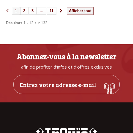
1
2
3
...
11
Afficher tout
Résultats 1 - 12 sur 132.
Abonnez-vous à la newsletter
afin de profiter d'infos et d'offres exclusives