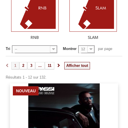
RNB
SLAM
Tri
Montrer
par page
--
12
1
2
3
...
11
Afficher tout
Résultats 1 - 12 sur 132.
NOUVEAU