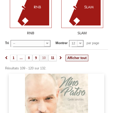
RNB
SLAM
Tri
Montrer
par page
--
12
1
...
8
9
10
11
Afficher tout
Résultats 109 - 120 sur 132.