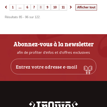
1
...
6
7
8
9
10
11
Afficher tout
Résultats 85 - 96 sur 122.
Abonnez-vous à la newsletter
afin de profiter d'infos et d'offres exclusives