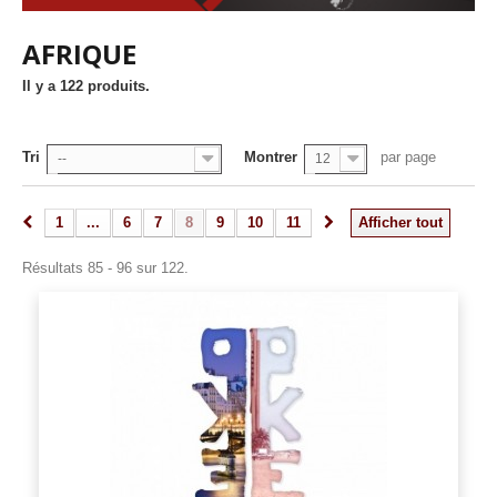
AFRIQUE
Il y a 122 produits.
Tri
Montrer
par page
--
12
1
...
6
7
8
9
10
11
Afficher tout
Résultats 85 - 96 sur 122.