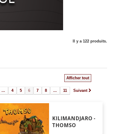
Il y a 122 produits.
Afficher tout
...
4
5
6
7
8
...
11
Suivant
KILIMANDJARO -
THOMSO