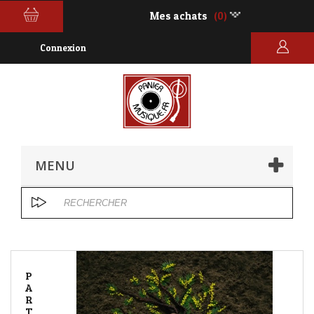
Mes achats
(0)
Connexion
MENU
P
A
R
T