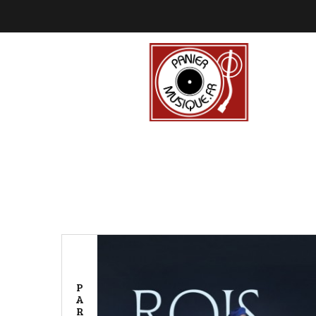
P
A
R