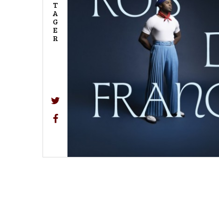
T
A
G
E
R