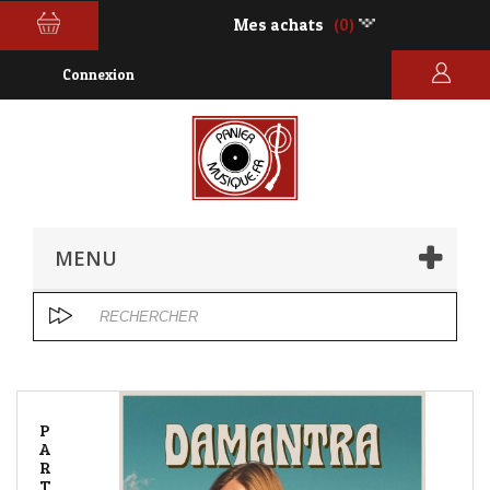
Mes achats
(0)
Connexion
MENU
P
A
R
T