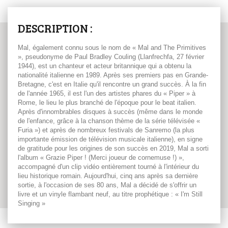
DESCRIPTION :
Mal, également connu sous le nom de « Mal and The Primitives
», pseudonyme de Paul Bradley Couling (Llanfrechfa, 27 février
1944), est un chanteur et acteur britannique qui a obtenu la
nationalité italienne en 1989. Après ses premiers pas en Grande-
Bretagne, c'est en Italie qu'il rencontre un grand succès. À la fin
de l'année 1965, il est l'un des artistes phares du « Piper » à
Rome, le lieu le plus branché de l'époque pour le beat italien.
Après d'innombrables disques à succès (même dans le monde
de l'enfance, grâce à la chanson thème de la série télévisée «
Furia ») et après de nombreux festivals de Sanremo (la plus
importante émission de télévision musicale italienne), en signe
de gratitude pour les origines de son succès en 2019, Mal a sorti
l'album « Grazie Piper ! (Merci joueur de cornemuse !) »,
accompagné d'un clip vidéo entièrement tourné à l'intérieur du
lieu historique romain. Aujourd'hui, cinq ans après sa dernière
sortie, à l'occasion de ses 80 ans, Mal a décidé de s'offrir un
livre et un vinyle flambant neuf, au titre prophétique : « I'm Still
Singing »