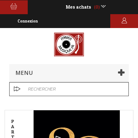
Mes achats
(0)
Connexion
MENU
P
A
R
T