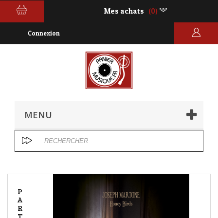
Mes achats
(0)
Connexion
MENU
P
A
R
T