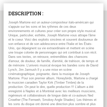
DESCRIPTION :
Joseph Martone est un auteur-compositeur italo-américain qui
s'appuie sur les sons et les rythmes de ces deux
environnements et cultures pour créer son propre style musical.
Unique, particulier, esthète, Joseph Martone vous attrape l'âme
et le coeur. Voici des exploits sincères et souvent douloureux de
son enfance et de son adolescence entre l'Italie et les États-
Unis, qui dépeignent sa vie extraordinaire et mettent en scène
une troupe colorée de personnages qui ont contribué à son récit.
Dans ses textes, on retrouve, entremêlées des chansons
d'amour, de douleur, de famille, d'amitié, de trahison, de temps et
de mémoire. L'univers musical évoque les bandes sons de David
Lynch, Jim Jarmush Il y a une mise en scène
cinématographique, poignante, dans la musique de Joseph
Martone. Pour son premier album, Honeybirds, Martone a chargé
le musicien canadien Taylor Kirk (Timber Timbre) de la
production. On peut le dire, quelle production !!! L'album a été
enregistré à Naples et à Montréal avec les meilleurs musiciens,
ingénieurs et collaborateurs de longue date et co-auteurs Ned
Crowther (The Fernweh, Smokey Angle Shades). Les thèmes et
les sons du disque ont donné une direction plus sombre et plus