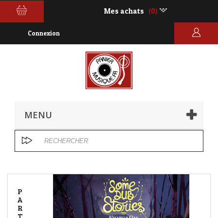
Mes achats
(0)
Connexion
MENU
P
A
R
T