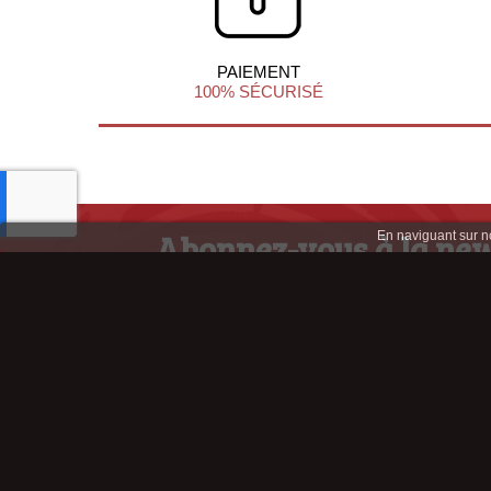
PAIEMENT
100% SÉCURISÉ
Abonnez-vous à la new
En naviguant sur not
afin de profiter d'infos et d'offres ex
Retrouve