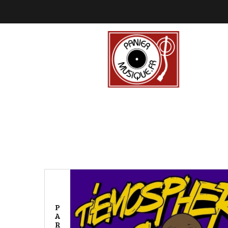
P
A
R