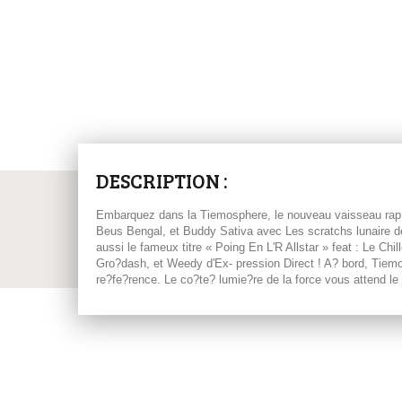
DESCRIPTION :
Embarquez dans la Tiemosphere, le nouveau vaisseau rap 
Beus Bengal, et Buddy Sativa avec Les scratchs lunaire d
aussi le fameux titre « Poing En L'R Allstar » feat : Le C
Gro?dash, et Weedy d'Ex- pression Direct ! A? bord, Tiem
re?fe?rence. Le co?te? lumie?re de la force vous attend le 