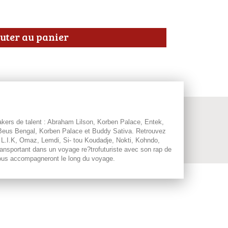
uter au panier
ers de talent : Abraham Lilson, Korben Palace, Entek,
r Beus Bengal, Korben Palace et Buddy Sativa. Retrouvez
y, L.I.K, Omaz, Lemdi, Si- tou Koudadje, Nokti, Kohndo,
nsportant dans un voyage re?trofuturiste avec son rap de
? vous accompagneront le long du voyage.