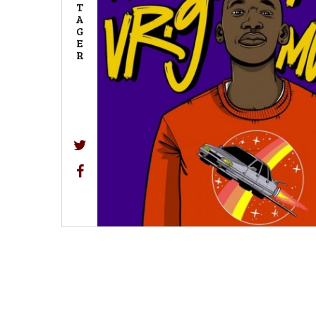
T
A
G
E
R