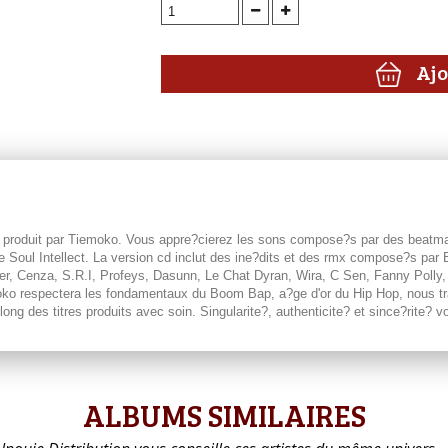
Ajo
produit par Tiemoko. Vous appre?cierez les sons compose?s par des beatmak
e Soul Intellect. La version cd inclut des ine?dits et des rmx compose?s pa
hiller, Cenza, S.R.I, Profeys, Dasunn, Le Chat Dyran, Wira, C Sen, Fanny Poll
oko respectera les fondamentaux du Boom Bap, a?ge d'or du Hip Hop, nous tra
long des titres produits avec soin. Singularite?, authenticite? et since?rite
ALBUMS SIMILAIRES