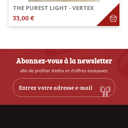
THE PUREST LIGHT - VERTEX
33,00 €
Abonnez-vous à la newsletter
afin de profiter d'infos et d'offres exclusives