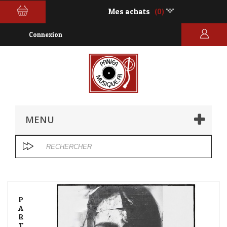
Mes achats
(0)
Connexion
MENU
P
A
R
T