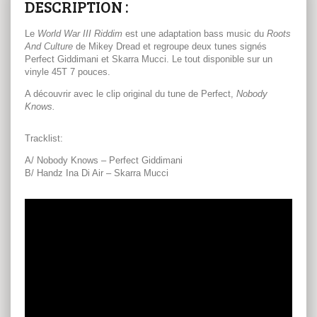
DESCRIPTION :
Le
World War III Riddim
est une adaptation bass music du
Roots
And Culture
de Mikey Dread et regroupe deux tunes signés
Perfect Giddimani et Skarra Mucci. Le tout disponible sur un
vinyle 45T 7 pouces.
A découvrir avec le clip original du tune de Perfect,
Nobody
Knows.
Tracklist:
A/ Nobody Knows – Perfect Giddimani
B/ Handz Ina Di Air – Skarra Mucci