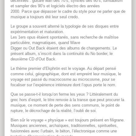
décennies : guitare wah des 70’s, synthès des 80’s, turntablism
et sampler des 90’s et logiciels électro des années
2000. Parce que dépasser le cadre du style pour ne parler que de
musique a toujours été leur seul credo.
Le groupe a souvent alterné la typologie de ses disques entre
expérimentation et maturation.
Les 1ers opus étaient spontanés, sans recherche de maîtrise
particulière, magmatiques, quand Wave
Digger ou Out Back étaient des albums de changements. Le
présent album, s’inscrit dans la continuité du No border, le
deuxième CD d’Out Back.
Le thème premier d’Ekphrön est le voyage. Au départ pensé
comme celui, géographique, dont est empreint leur musique, le
voyage est passé du macrocosme au microcosme, pour se
focaliser sur l’expérience intérieure dont l’opus porte le nom.
Que se passe-t-il lorsqu’on ferme les yeux ? Littéralement du
grec hors d’esprit, le titre renvoie à la transe que peut procurer la
musique, ce moment de perte des sens communs, le point de
rupture, le décrochage de la réalité, l’oubli de soi.
Bien sûr le voyage « physique » est toujours présent en filigrane.
Musiques anciennes, archaïques, traditionnelles, spirituelles,
fusionnées avec l’urbain, le béton, l’électronique comme une