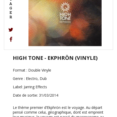
A
G
E
R
HIGH TONE - EKPHRÖN (VINYLE)
Format : Double Vinyle
Genre : Electro, Dub
Label: Jarring Effects
Date de sortie: 31/03/2014
Le thème premier d’Ekphrön est le voyage. Au départ
pensé comme celui, géographique, dont est empreint
leur musique, le voyage est passé du macrocosme au