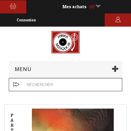
Mes achats
(0)
Connexion
MENU
P
A
R
T