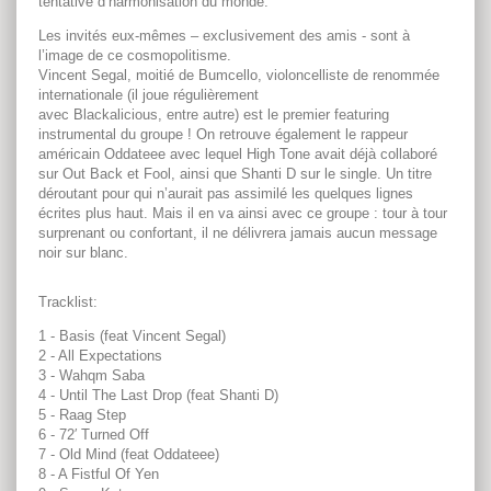
tentative d’harmonisation du monde.
Les invités eux-mêmes – exclusivement des amis - sont à
l’image de ce cosmopolitisme.
Vincent Segal, moitié de Bumcello, violoncelliste de renommée
internationale (il joue régulièrement
avec Blackalicious, entre autre) est le premier featuring
instrumental du groupe ! On retrouve également le rappeur
américain Oddateee avec lequel High Tone avait déjà collaboré
sur Out Back et Fool, ainsi que Shanti D sur le single. Un titre
déroutant pour qui n’aurait pas assimilé les quelques lignes
écrites plus haut. Mais il en va ainsi avec ce groupe : tour à tour
surprenant ou confortant, il ne délivrera jamais aucun message
noir sur blanc.
Tracklist:
1 - Basis (feat Vincent Segal)
2 - All Expectations
3 - Wahqm Saba
4 - Until The Last Drop (feat Shanti D)
5 - Raag Step
6 - 72′ Turned Off
7 - Old Mind (feat Oddateee)
8 - A Fistful Of Yen