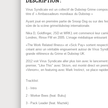
DESCRIPTION :
Virus Syndicate est un collectif de Dubstep Grime composé
titre d’ « Ambassadeurs mondiaux du Dubstep »
Ayant joué en première partie de Snoop Dog ou sur des f
sûre de la scène grime/dubstep internationale.
Nika D, Goldfinger, JSD et MRK1 ont commencé leur carrièr
Londres, Rinse FM en 2005. L’image médiatique entourant V
«The Work Related Illness» et «Sick Pay» sortent respect
créant ainsi un véritable engouement autour de Virus Synd
grande référence du Grime et Dubstep UK.
2012 voit Virus Syndicate aller plus loin avec le lancement
premier, "Like This" avec Skism, est monté direct en prem
«Venom», en featuring avec Mark Instinct, se place rapide
Tracklist:
1 - Intro
2 - Worker Bees (feat. Buku)
3 - Pack Leader (feat. Maztek)