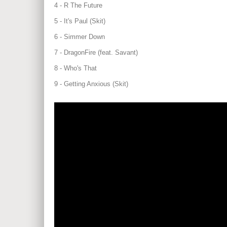
4 - R The Future
5 - It's Paul (Skit)
6 - Simmer Down
7 - DragonFire (feat. Savant)
8 - Who's That
9 - Getting Anxious (Skit)