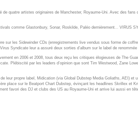
 de quatre artistes originaires de Manchester, Royaume-Uni. Avec des fans de
estivals comme Glastonbury, Sonar, Roskilde, Paléo dernièrement... VIRUS 
e sur les Sidewinder CDs (enregistrements live vendus sous forme de coffrets)
irus Syndicate leur a assuré deux sorties d’album sur le label de renommée 
ivement en 2006 et 2008, tous deux reçu les critiques élogieuses de The Gua
icate. Plébiscité par les leaders d’opinion que sont Tim Westwood, Zane Low
 de leur propre label, Midication (via Global Dubstep Media Goliaths, AEI) et u
ière place sur le Beatport Chart Dubstep, évinçant les headlines Skrillex et
ment favori des DJ et clubs des US au Royaume-Uni et arrive lui aussi en tê