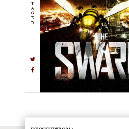
T
A
G
E
R