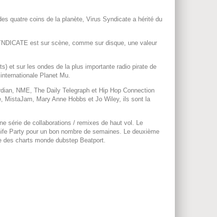
s quatre coins de la planète, Virus Syndicate a hérité du
SYNDICATE est sur scène, comme sur disque, une valeur
 et sur les ondes de la plus importante radio pirate de
internationale Planet Mu.
rdian, NME, The Daily Telegraph et Hip Hop Connection
e, MistaJam, Mary Anne Hobbs et Jo Wiley, ils sont la
ne série de collaborations / remixes de haut vol. Le
 Knife Party pour un bon nombre de semaines. Le deuxième
te des charts monde dubstep Beatport.