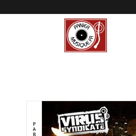
P
A
R