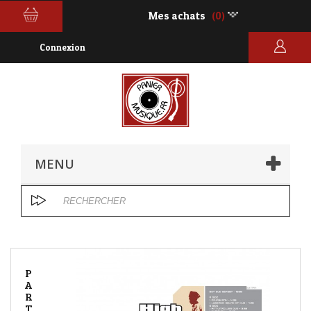
Mes achats
(0)
Connexion
MENU
P
A
R
T