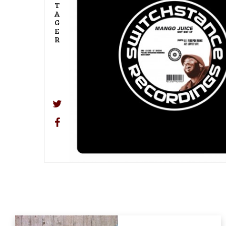
T
A
G
E
R