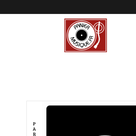
P
A
R