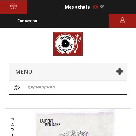
Mes achats
(0)
Connexion
MENU
P
A
R
T