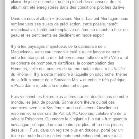
plaisir de jouer ensemble, que la plupart des chansons de cet
album ont été enregistrées dans des conditions proches du live
Dans ce nouvel album « Souviens Moi », Laurent Montagne nous
ramène vers ses sujets de prédilection, cette poésie, tantôt
revendicative, tantôt contemplative où lâme se raconte à fleur de
peau et les sentiments se déclinent en mode espoir.
Il y a les paysages majestueux de la cathédrale de «
Maguelone», vaisseau immobile lové sur une langue de terre
entre les étangs et la mer, leffervescence folle de « Ma Ville », et
sa cohorte de promoteurs dartifices, la contemplation des
Hommes, celle des ouvriers de sa terre natale dans « La Vallée
du Rhône ». Il y a cette mémoire à laquelle on saccroche, thème
de la folk planante de « Souviens Moi » et enfin le très poétique
« Peau dâme », ode à la création artistique.
Puis viennent les textes plus acérés sur les désillusions de notre
monde, les jeux de pouvoir. Sonne alors lheure du bal des
vampires avec le « Système» un duo à laccent Orwelien où
résonne lécho des cris de Patrick Mc Goohan, célèbre n°6 de la
série le Prisonnier. Ou encore le cinglant « Il pleut » fustigeant la
novlangue politique dun « toi tu dis quil pleut et tu nous pisses
dessus ». Puis, dans un registre plus en douceur, porté par un
texte de toute beauté où les mots sentrechoquent, arrive « La