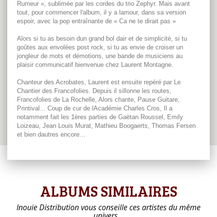
Rumeur », sublimée par les cordes du trio Zephyr. Mais avant
tout, pour commencer l'album, il y a lamour, dans sa version
espoir, avec la pop entraînante de « Ca ne te dirait pas »
Alors si tu as besoin dun grand bol dair et de simplicité, si tu
goûtes aux envolées post rock, si tu as envie de croiser un
jongleur de mots et démotions, une bande de musiciens au
plaisir communicatif bienvenue chez Laurent Montagne.
Chanteur des Acrobates, Laurent est ensuite repéré par Le
Chantier des Francofolies. Depuis il sillonne les routes,
Francofolies de La Rochelle, Alors chante, Pause Guitare,
Printival... Coup de cur de lAcadémie Charles Cros, Il a
notamment fait les 1ères parties de Gaëtan Roussel, Emily
Loizeau, Jean Louis Murat, Mathieu Boogaerts, Thomas Fersen
et bien dautres encore...
ALBUMS SIMILAIRES
Inouie Distribution vous conseille ces artistes du même
univers…