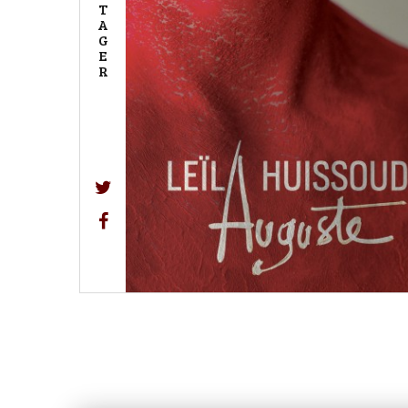
T
A
G
E
R