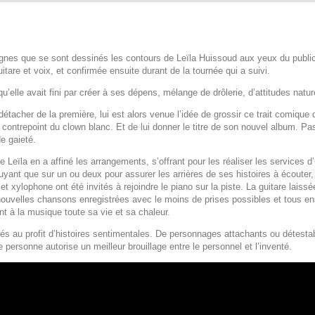
 lignes que se sont dessinés les contours de Leïla Huissoud aux yeux du publ
itare et voix, et confirmée ensuite durant de la tournée qui a suivi.
lle avait fini par créer à ses dépens, mélange de drôlerie, d’attitudes nature
acher de la première, lui est alors venue l’idée de grossir ce trait comique
 contrepoint du clown blanc. Et de lui donner le titre de son nouvel album. 
e gaieté.
Leïla en a affiné les arrangements, s’offrant pour les réaliser les services
 que sur un ou deux pour assurer les arrières de ses histoires à écouter, re
et xylophone ont été invités à rejoindre le piano sur la piste. La guitare lais
uvelles chansons enregistrées avec le moins de prises possibles et tous ense
nt à la musique toute sa vie et sa chaleur.
és au profit d’histoires sentimentales. De personnages attachants ou détest
e personne autorise un meilleur brouillage entre le personnel et l’inventé.