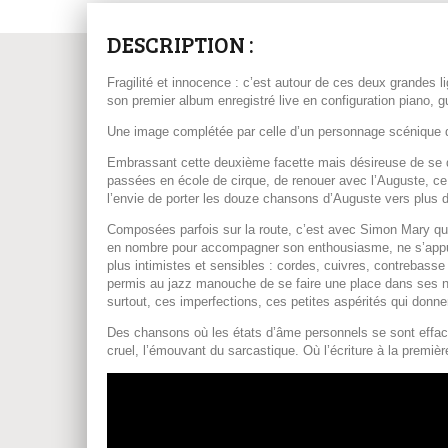
DESCRIPTION :
Fragilité et innocence : c’est autour de ces deux grandes
son premier album enregistré live en configuration piano, gu
Une image complétée par celle d’un personnage scénique qu’e
Embrassant cette deuxième facette mais désireuse de se dét
passées en école de cirque, de renouer avec l’Auguste, ce
l’envie de porter les douze chansons d’Auguste vers plus d
Composées parfois sur la route, c’est avec Simon Mary que 
en nombre pour accompagner son enthousiasme, ne s’appuyant
plus intimistes et sensibles : cordes, cuivres, contrebasse 
permis au jazz manouche de se faire une place dans ses no
surtout, ces imperfections, ces petites aspérités qui donne
Des chansons où les états d’âme personnels se sont effac
cruel, l’émouvant du sarcastique. Où l’écriture à la premièr