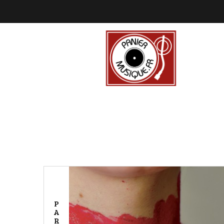
P
A
R