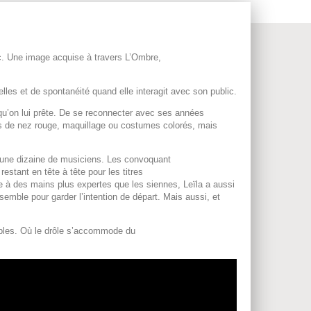
ic. Une image acquise à travers L’Ombre,
lles et de spontanéité quand elle interagit avec son public.
 qu’on lui prête. De se reconnecter avec ses années
Pas de nez rouge, maquillage ou costumes colorés, mais
 d’une dizaine de musiciens. Les convoquant
stant en tête à tête pour les titres
sée à des mains plus expertes que les siennes, Leïla a aussi
mble pour garder l’intention de départ. Mais aussi, et
ables. Où le drôle s’accommode du