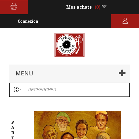
Mes achats
(0)
Connexion
MENU
P
A
R
T