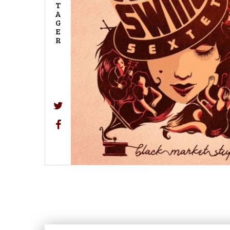
T
A
G
E
R