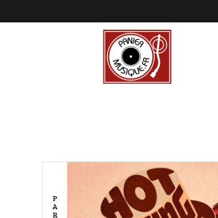
P
A
R