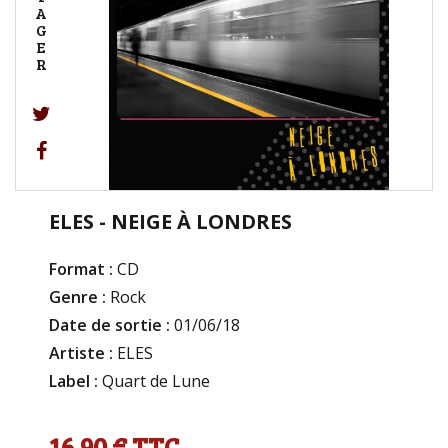
A
G
E
R
ELES - NEIGE À LONDRES
Format :
CD
Genre :
Rock
Date de sortie :
01/06/18
Artiste :
ELES
Label :
Quart de Lune
16,90 €
TTC