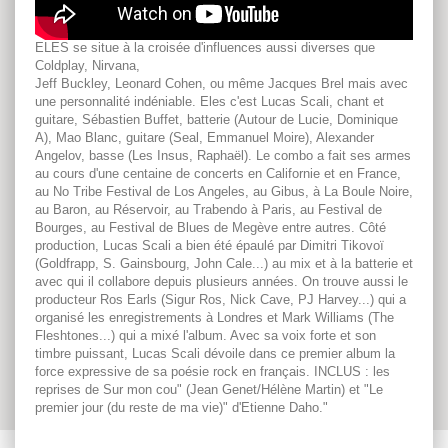
ELES se situe à la croisée d'influences aussi diverses que
Coldplay, Nirvana,
Jeff Buckley, Leonard Cohen, ou même Jacques Brel mais avec
une personnalité indéniable. Eles c'est Lucas Scali, chant et
guitare, Sébastien Buffet, batterie (Autour de Lucie, Dominique
A), Mao Blanc, guitare (Seal, Emmanuel Moire), Alexander
Angelov, basse (Les Insus, Raphaël). Le combo a fait ses armes
au cours d'une centaine de concerts en Californie et en France,
au No Tribe Festival de Los Angeles, au Gibus, à La Boule Noire,
au Baron, au Réservoir, au Trabendo à Paris, au Festival de
Bourges, au Festival de Blues de Megève entre autres. Côté
production, Lucas Scali a bien été épaulé par Dimitri Tikovoï
(Goldfrapp, S. Gainsbourg, John Cale...) au mix et à la batterie et
avec qui il collabore depuis plusieurs années. On trouve aussi le
producteur Ros Earls (Sigur Ros, Nick Cave, PJ Harvey...) qui a
organisé les enregistrements à Londres et Mark Williams (The
Fleshtones...) qui a mixé l'album. Avec sa voix forte et son
timbre puissant, Lucas Scali dévoile dans ce premier album la
force expressive de sa poésie rock en français. INCLUS : les
reprises de Sur mon cou" (Jean Genet/Hélène Martin) et "Le
premier jour (du reste de ma vie)" d'Etienne Daho."