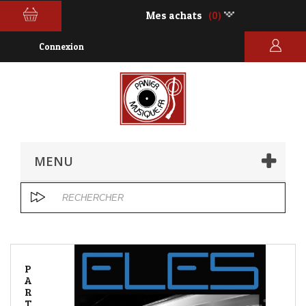
Mes achats
(0)
Connexion
MENU
P
A
R
T