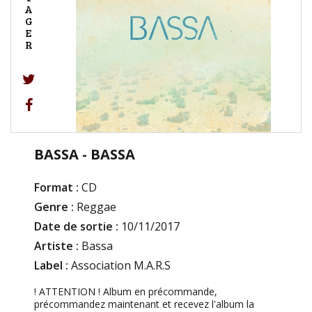
A
G
E
R
BASSA - BASSA
Format :
CD
Genre :
Reggae
Date de sortie :
10/11/2017
Artiste :
Bassa
Label :
Association M.A.R.S
! ATTENTION ! Album en précommande,
précommandez maintenant et recevez l'album la