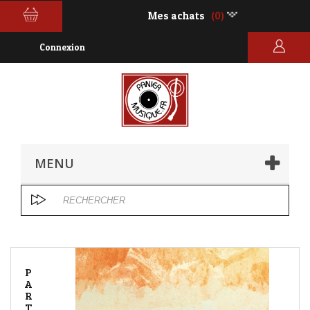
Mes achats
(0)
Connexion
MENU
P
A
R
T