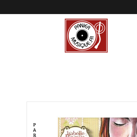
P
A
R