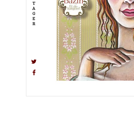
T
A
G
E
R