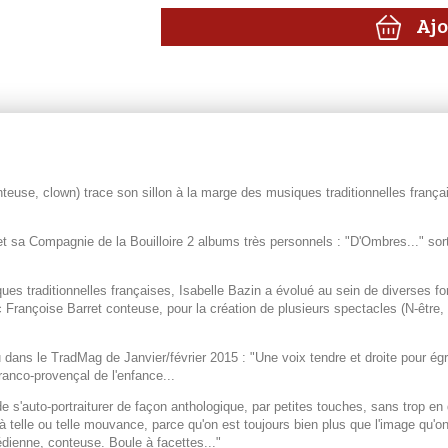
Ajo
teuse, clown) trace son sillon à la marge des musiques traditionnelles françai
et sa Compagnie de la Bouilloire 2 albums très personnels : "D'Ombres..." sor
es traditionnelles françaises, Isabelle Bazin a évolué au sein de diverses 
 Françoise Barret conteuse, pour la création de plusieurs spectacles (N-être, G
 dans le TradMag de Janvier/février 2015 : "Une voix tendre et droite pour ég
ranco-provençal de l'enfance...
de s'auto-portraiturer de façon anthologique, par petites touches, sans trop en
 à telle ou telle mouvance, parce qu'on est toujours bien plus que l'image qu
dienne, conteuse. Boule à facettes..."