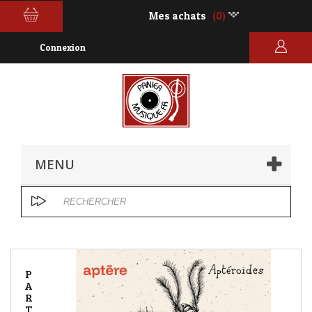
Mes achats
(0)
Connexion
MENU
P
A
R
T