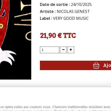
Date de sortie :
24/10/2025
Artiste :
NICOLAS GENEST
Label :
VERY GOOD MUSIC
21,90 €
TTC
Ajo
un opéra vodou aux couleurs vives. Chansons traditionnelles revisitées avec u