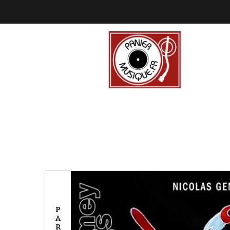
P
A
R