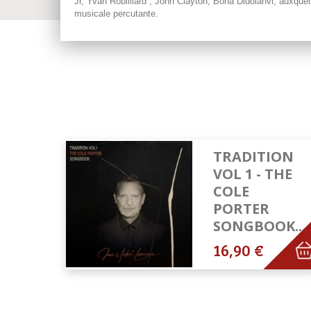
Jr, Yvan Robilliard , John Clayton, Bona Didolanvi, auxqu
musicale percutante.
TRADITION
VOL 1 - THE
COLE
PORTER
SONGBOOK...
16,90 €