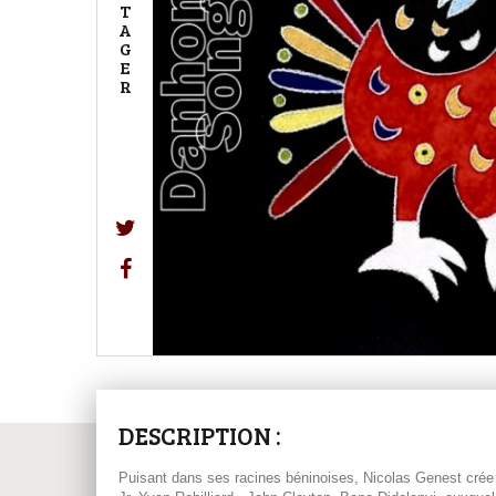
T
A
G
E
R
DESCRIPTION :
Puisant dans ses racines béninoises, Nicolas Genest crée 