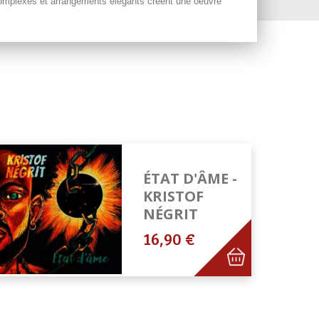
 complexes et arrangements élégants créent une oeuvre
ÉTAT D'ÂME -
KRISTOF
NÉGRIT
16,90 €