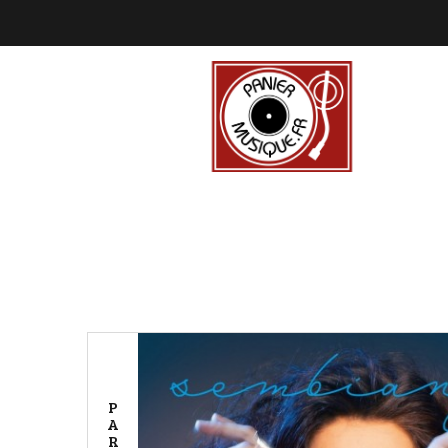
P
A
R