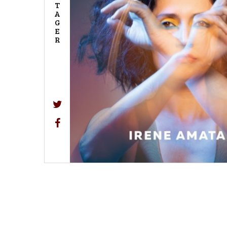
T
A
G
E
R