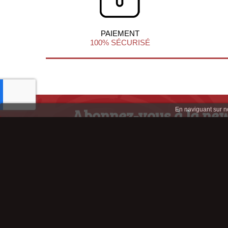
PAIEMENT
100% SÉCURISÉ
Abonnez-vous à la new
En naviguant sur not
afin de profiter d'infos et d'offres ex
Retrouve