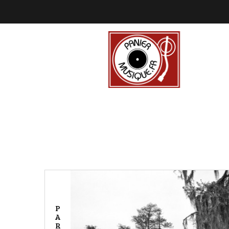
P
A
R