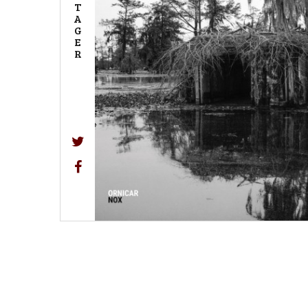
T
A
G
E
R