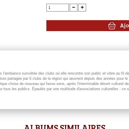
Ajo
l'ambiance survoltée des clubs où elle rencontre son public et vibre au fil de
re partagée par 6 clubs de la région qui œuvrent depuis des années pour le j
uelque chose de nouveau qui fasse sens, après l'interminable désert culturel d
tous les publics. Épaulés par une multitude d'associations culturelles : ce s
ALBUMS SIMILAIRES