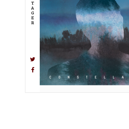
T
A
G
E
R