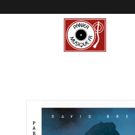
P
A
R