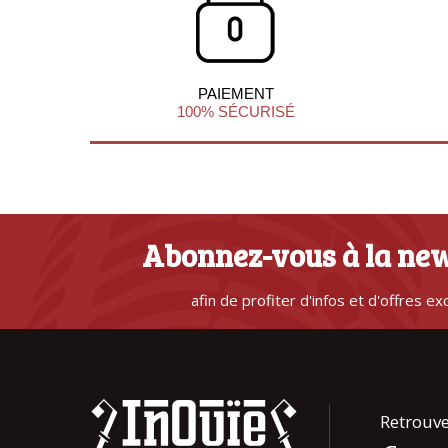
PAIEMENT
100% SÉCURISÉ
Abonnez-vous à la new
afin de profiter d'infos et d'offres ex
Retrouve