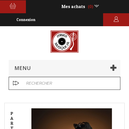
Mes achats
(0)
Connexion
MENU
P
A
R
T